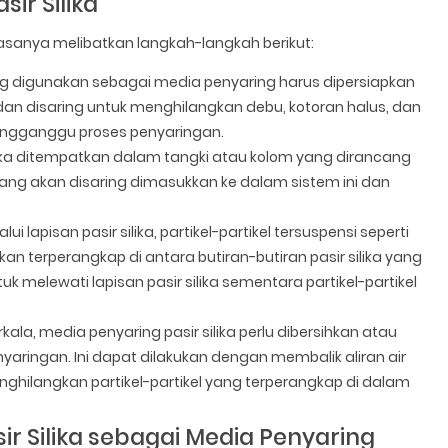
ir Silika
asanya melibatkan langkah-langkah berikut:
 yang digunakan sebagai media penyaring harus dipersiapkan
 dan disaring untuk menghilangkan debu, kotoran halus, dan
 mengganggu proses penyaringan.
silika ditempatkan dalam tangki atau kolom yang dirancang
 yang akan disaring dimasukkan ke dalam sistem ini dan
ui lapisan pasir silika, partikel-partikel tersuspensi seperti
an terperangkap di antara butiran-butiran pasir silika yang
uk melewati lapisan pasir silika sementara partikel-partikel
rkala, media penyaring pasir silika perlu dibersihkan atau
yaringan. Ini dapat dilakukan dengan membalik aliran air
hilangkan partikel-partikel yang terperangkap di dalam
 Silika sebagai Media Penyaring