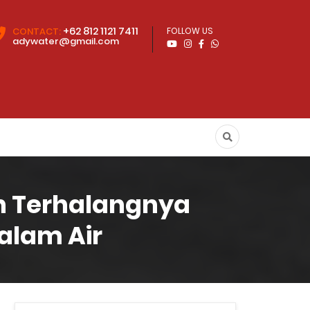
+62 812 1121 7411
CONTACT:
FOLLOW US
adywater@gmail.com
n Terhalangnya
alam Air