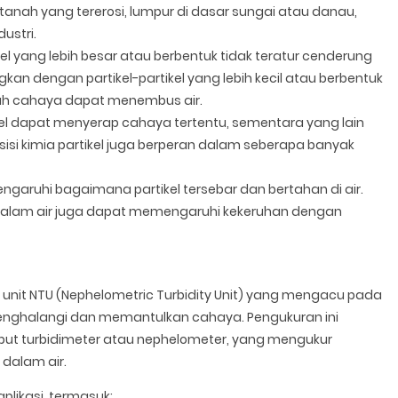
i tanah yang tererosi, lumpur di dasar sungai atau danau,
ustri.
kel yang lebih besar atau berbentuk tidak teratur cenderung
n dengan partikel-partikel yang lebih kecil atau berbentuk
auh cahaya dapat menembus air.
el dapat menyerap cahaya tertentu, sementara yang lain
i kimia partikel juga berperan dalam seberapa banyak
garuhi bagaimana partikel tersebar dan bertahan di air.
 di dalam air juga dapat memengaruhi kekeruhan dengan
unit NTU (Nephelometric Turbidity Unit) yang mengacu pada
menghalangi dan memantulkan cahaya. Pengukuran ini
ut turbidimeter atau nephelometer, yang mengukur
 dalam air.
likasi, termasuk: