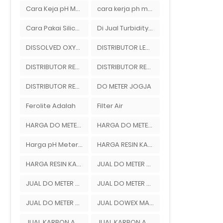
Cara Keja pH Meter
cara kerja ph meter tanah
Cara Pakai Silica Gel Untuk Kamera
Di Jual Turbidity Meter Merek Hanna Instrument Di Ady Water
DISSOLVED OXYGEN METER JAKARTA
DISTRIBUTOR LEWATIT INDONESIA
DISTRIBUTOR RESIN DOWEX
DISTRIBUTOR RESIN DOWEX DI INDONESIA
DISTRIBUTOR RESIN LEWATIT
DO METER JOGJA
Ferolite Adalah
Filter Air
HARGA DO METER JOGJA
HARGA DO METER SURABAYA
Harga pH Meter Ionik Di Bandung
HARGA RESIN KATION
HARGA RESIN KATION DOWEX
JUAL DO METER DI JAKARTA
JUAL DO METER DI SURABAYA
JUAL DO METER JAKARTA
JUAL DO METER SURABAYA
JUAL DOWEX MARATHON C
JUAL KARBON AKTIF HAYCARB
JUAL KARBON AKTIF JACOBI AQUASORB 6100