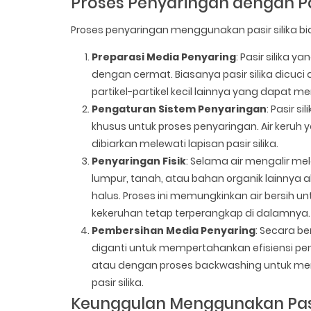
Proses Penyaringan dengan Pas
Proses penyaringan menggunakan pasir silika bi
Preparasi Media Penyaring
: Pasir silika
dengan cermat. Biasanya pasir silika dicuci
partikel-partikel kecil lainnya yang dapat
Pengaturan Sistem Penyaringan
: Pasir 
khusus untuk proses penyaringan. Air keruh
dibiarkan melewati lapisan pasir silika.
Penyaringan Fisik
: Selama air mengalir melal
lumpur, tanah, atau bahan organik lainnya ak
halus. Proses ini memungkinkan air bersih unt
kekeruhan tetap terperangkap di dalamnya.
Pembersihan Media Penyaring
: Secara be
diganti untuk mempertahankan efisiensi pen
atau dengan proses backwashing untuk meng
pasir silika.
Keunggulan Menggunakan Pasir