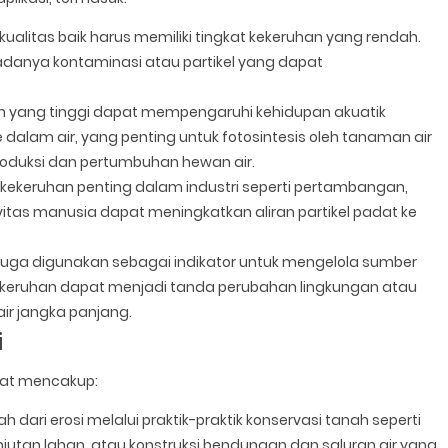
ualitas baik harus memiliki tingkat kekeruhan yang rendah.
danya kontaminasi atau partikel yang dapat
 yang tinggi dapat mempengaruhi kehidupan akuatik
lam air, yang penting untuk fotosintesis oleh tanaman air
roduksi dan pertumbuhan hewan air.
ekeruhan penting dalam industri seperti pertambangan,
itas manusia dapat meningkatkan aliran partikel padat ke
juga digunakan sebagai indikator untuk mengelola sumber
kekeruhan dapat menjadi tanda perubahan lingkungan atau
ir jangka panjang.
i
apat mencakup:
dari erosi melalui praktik-praktik konservasi tanah seperti
tan lahan, atau konstruksi bendungan dan saluran air yang