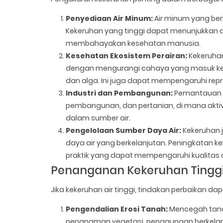
Penyediaan Air Minum:
Air minum yang berk
Kekeruhan yang tinggi dapat menunjukkan a
membahayakan kesehatan manusia.
Kesehatan Ekosistem Perairan:
Kekeruhan
dengan mengurangi cahaya yang masuk ke da
dan alga. Ini juga dapat mempengaruhi rep
Industri dan Pembangunan:
Pemantauan k
pembangunan, dan pertanian, di mana aktiv
dalam sumber air.
Pengelolaan Sumber Daya Air:
Kekeruhan 
daya air yang berkelanjutan. Peningkatan 
praktik yang dapat mempengaruhi kualitas a
Penanganan Kekeruhan Tingg
Jika kekeruhan air tinggi, tindakan perbaikan d
Pengendalian Erosi Tanah:
Mencegah tanah 
penanaman vegetasi, penggunaan berkelanju