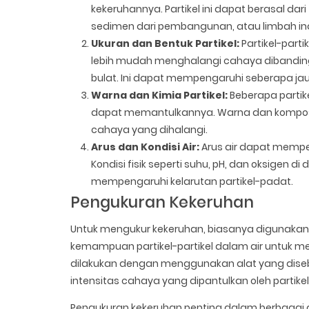
kekeruhannya. Partikel ini dapat berasal dar
sedimen dari pembangunan, atau limbah ind
Ukuran dan Bentuk Partikel:
Partikel-parti
lebih mudah menghalangi cahaya dibandingka
bulat. Ini dapat mempengaruhi seberapa j
Warna dan Kimia Partikel:
Beberapa partik
dapat memantulkannya. Warna dan komposis
cahaya yang dihalangi.
Arus dan Kondisi Air:
Arus air dapat mempen
Kondisi fisik seperti suhu, pH, dan oksigen
mempengaruhi kelarutan partikel-padat.
Pengukuran Kekeruhan
Untuk mengukur kekeruhan, biasanya digunakan 
kemampuan partikel-partikel dalam air untuk 
dilakukan dengan menggunakan alat yang diseb
intensitas cahaya yang dipantulkan oleh partikel
Pengukuran kekeruhan penting dalam berbagai ap