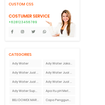
CUSTOM CSS
COSTUMER SERVICE
+628123456789
CATEGORIES
Ady Water
Ady Water Jakarta
Ady Water Jual Ferolite
Ady Water Jual Pasir Silika
Ady Water Jual pH Meter
Ady Water Jual pH Meter Berbagai Macam Merek
Ady Water:Supplier Membran Reverse Osmosis ( RO ) Di Bandung
Apa Itu pH Meter ?
BELI DOWEX MARATHON C
Capa Penggunaan pH Meter Tanah Ionox