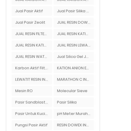
Jual Pasir Aktif
Jual Pasir Silika Ady Water Bandung
Jual Pasir Zeolit
JUAL RESIN DOWEX
JUAL RESIN FILTER AIR
JUAL RESIN KATION ANION
JUAL RESIN KATION DOWEX
JUAL RESIN LEWATIT
JUAL RESIN WATER SOFTENER
Jual Silica Gel Jogja Ady Gas Bandung
Karbon Aktif Filter Air
KATION ANION EXCHANGER
LEWATIT RESIN INDONESIA
MARATHON C INDONESIA
Mesin RO
Molecular Sieve
Pasir Sandblast Jakarta
Pasir Silika
Pasir Untuk Kucing
pH Meter Murah Ady Water Merek Hanna Instrument
Pungsi Pasir Aktif
RESIN DOWEX INDONESIA