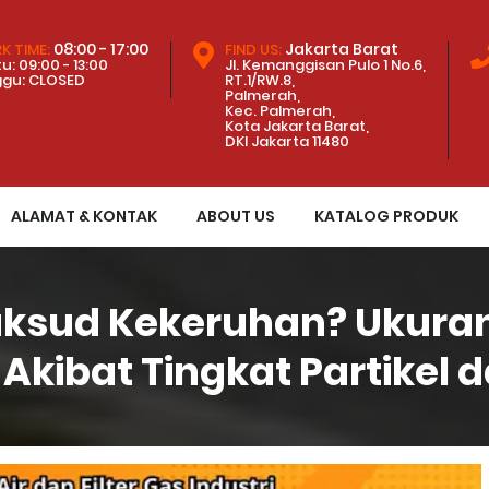
08:00 - 17:00
Jakarta Barat
K TIME:
FIND US:
u: 09:00 - 13:00
Jl. Kemanggisan Pulo 1 No.6,
ggu: CLOSED
RT.1/RW.8,
Palmerah,
Kec. Palmerah,
Kota Jakarta Barat,
DKI Jakarta 11480
ALAMAT & KONTAK
ABOUT US
KATALOG PRODUK
ksud Kekeruhan? Ukura
Akibat Tingkat Partikel d