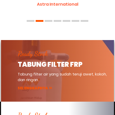
airnya."
INALUM
Ready Stock
TABUNG FILTER FRP
Tabung filter air yang sudah teruji awet, kokoh,
dan ringan.
SELENGKAPNYA