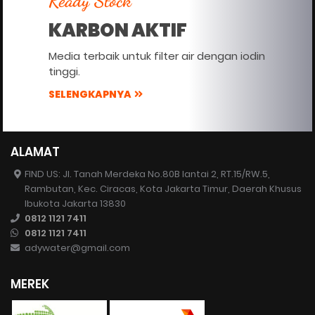
Ready Stock
KARBON AKTIF
Media terbaik untuk filter air dengan iodin
tinggi.
SELENGKAPNYA
ALAMAT
FIND US: Jl. Tanah Merdeka No.80B lantai 2, RT.15/RW.5,
Rambutan, Kec. Ciracas, Kota Jakarta Timur, Daerah Khusus
Ibukota Jakarta 13830
0812 1121 7411
0812 1121 7411
adywater@gmail.com
MEREK