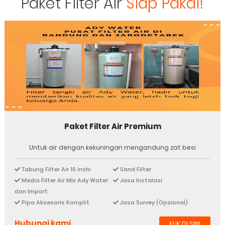
Paket Filter Air
Siap Pakai!
Paket Filter Air Jitu
Untuk masalah air berbau membandel, kuning, serta
berminyak di permukaan
Tabung Filter Air 10 inchi
Sand Filter
Media Filter Air Import
Jasa Instalasi
Pipa Aksesoris Komplit
Jasa Survey (Opsional)
Hubungi kami
KLIK DI SINI