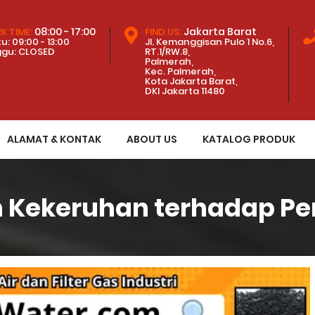
08:00 - 17:00
Jakarta Barat
K TIME:
FIND US:
u: 09:00 - 13:00
Jl. Kemanggisan Pulo 1 No.6,
ggu: CLOSED
RT.1/RW.8,
Palmerah,
Kec. Palmerah,
Kota Jakarta Barat,
DKI Jakarta 11480
ALAMAT & KONTAK
ABOUT US
KATALOG PRODUK
 Kekeruhan terhadap Per