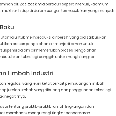
ihan air. Zat-zat kimia beracun seperti merkuri, kadmium,
i makhluk hidup di dalam sungai, termasuk ikan yang menjadi
 Baku
tama untuk memproduksi air bersih yang didistribusikan
litkan proses pengolahan air menjadi aman untuk
 tersuspensi dalam air memerlukan proses pengolahan
butuhkan teknologi canggih untuk menghilangkan
n Limbah Industri
n regulasi yang lebih ketat terkait pembuangan limbah
hadap jumlah limbah yang dibuang dan penggunaan teknologi
k negatifnya.
stri tentang praktik-praktik ramah lingkungan dan
dapat membantu mengurangi tingkat pencemaran.