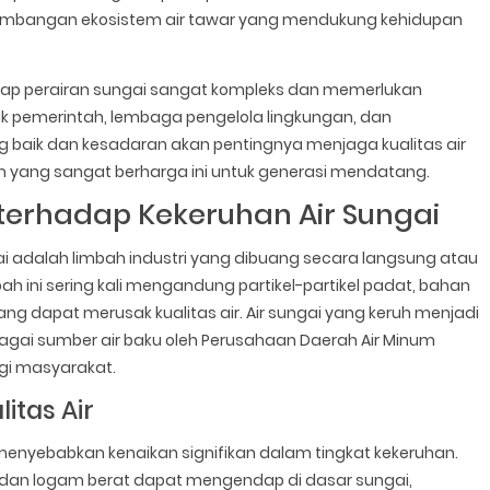
eseimbangan ekosistem air tawar yang mendukung kehidupan
dap perairan sungai sangat kompleks dan memerlukan
suk pemerintah, lembaga pengelola lingkungan, dan
 baik dan kesadaran akan pentingnya menjaga kualitas air
m yang sangat berharga ini untuk generasi mendatang.
 terhadap Kekeruhan Air Sungai
i adalah limbah industri yang dibuang secara langsung atau
ah ini sering kali mengandung partikel-partikel padat, bahan
ng dapat merusak kualitas air. Air sungai yang keruh menjadi
ebagai sumber air baku oleh Perusahaan Daerah Air Minum
gi masyarakat.
itas Air
enyebabkan kenaikan signifikan dalam tingkat kekeruhan.
iat, dan logam berat dapat mengendap di dasar sungai,