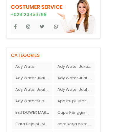
COSTUMER SERVICE
+628123456789
CATEGORIES
Ady Water
Ady Water Jakarta
Ady Water Jual Ferolite
Ady Water Jual Pasir Silika
Ady Water Jual pH Meter
Ady Water Jual pH Meter Berbagai Macam Merek
Ady Water:Supplier Membran Reverse Osmosis ( RO ) Di Bandung
Apa Itu pH Meter ?
BELI DOWEX MARATHON C
Capa Penggunaan pH Meter Tanah Ionox
Cara Keja pH Meter
cara kerja ph meter tanah