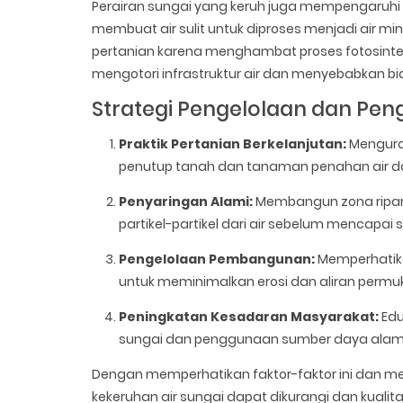
Perairan sungai yang keruh juga mempengaruhi
membuat air sulit untuk diproses menjadi air 
pertanian karena menghambat proses fotosintesis
mengotori infrastruktur air dan menyebabkan b
Strategi Pengelolaan dan Pen
Praktik Pertanian Berkelanjutan:
Menguran
penutup tanah dan tanaman penahan air da
Penyaringan Alami:
Membangun zona ripar
partikel-partikel dari air sebelum mencapai 
Pengelolaan Pembangunan:
Memperhatik
untuk meminimalkan erosi dan aliran permu
Peningkatan Kesadaran Masyarakat:
Edu
sungai dan penggunaan sumber daya alam
Dengan memperhatikan faktor-faktor ini dan me
kekeruhan air sungai dapat dikurangi dan kuali