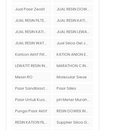
Jual Pasir Zeolit
JUAL RESIN DOWEX
JUAL RESIN FILTER AIR
JUAL RESIN KATION ANION
JUAL RESIN KATION DOWEX
JUAL RESIN LEWATIT
JUAL RESIN WATER SOFTENER
Jual Silica Gel Jogja Ady Gas Bandung
Karbon Aktif Filter Air
KATION ANION EXCHANGER
LEWATIT RESIN INDONESIA
MARATHON C INDONESIA
Mesin RO
Molecular Sieve
Pasir Sandblast Jakarta
Pasir Silika
Pasir Untuk Kucing
pH Meter Murah Ady Water Merek Hanna Instrument
Pungsi Pasir Aktif
RESIN DOWEX INDONESIA
RESIN KATION FILTER
Supplier Silica Gel Jakarta