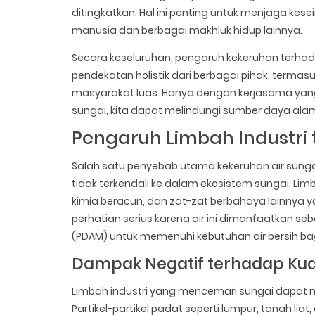
ditingkatkan. Hal ini penting untuk menjaga k
manusia dan berbagai makhluk hidup lainnya.
Secara keseluruhan, pengaruh kekeruhan terha
pendekatan holistik dari berbagai pihak, terma
masyarakat luas. Hanya dengan kerjasama yang
sungai, kita dapat melindungi sumber daya ala
Pengaruh Limbah Industri
Salah satu penyebab utama kekeruhan air sunga
tidak terkendali ke dalam ekosistem sungai. Limb
kimia beracun, dan zat-zat berbahaya lainnya ya
perhatian serius karena air ini dimanfaatkan s
(PDAM) untuk memenuhi kebutuhan air bersih ba
Dampak Negatif terhadap Kual
Limbah industri yang mencemari sungai dapat m
Partikel-partikel padat seperti lumpur, tanah l