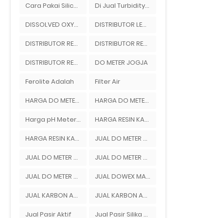
Cara Pakai Silica Gel Untuk Kamera
Di Jual Turbidity Meter Merek Hanna Instrument Di Ady Water
DISSOLVED OXYGEN METER JAKARTA
DISTRIBUTOR LEWATIT INDONESIA
DISTRIBUTOR RESIN DOWEX
DISTRIBUTOR RESIN DOWEX DI INDONESIA
DISTRIBUTOR RESIN LEWATIT
DO METER JOGJA
Ferolite Adalah
Filter Air
HARGA DO METER JOGJA
HARGA DO METER SURABAYA
Harga pH Meter Ionik Di Bandung
HARGA RESIN KATION
HARGA RESIN KATION DOWEX
JUAL DO METER DI JAKARTA
JUAL DO METER DI SURABAYA
JUAL DO METER JAKARTA
JUAL DO METER SURABAYA
JUAL DOWEX MARATHON C
JUAL KARBON AKTIF HAYCARB
JUAL KARBON AKTIF JACOBI AQUASORB 6100
Jual Pasir Aktif
Jual Pasir Silika Ady Water Bandung