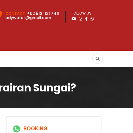
+62 812 1121 7411
CONTACT:
FOLLOW US
adywater@gmail.com
airan Sungai?
BOOKING