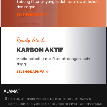
Tabung filter air yang sudah teruji awet, kokoh,
dan ringan.
SELENGKAPNYA
Ready Stock
KARBON AKTIF
Media terbaik untuk filter air dengan iodin
tinggi.
SELENGKAPNYA
ALAMAT
FIND US: Jl. Tanah Merdeka No.80B lantai 2, RT.15/RW.5,
Rambutan, Kec. Ciracas, Kota Jakarta Timur, Daerah Khusus