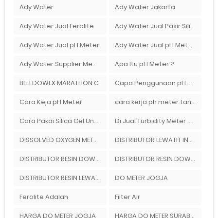
Ady Water
Ady Water Jakarta
Ady Water Jual Ferolite
Ady Water Jual Pasir Silika
Ady Water Jual pH Meter
Ady Water Jual pH Meter Berbagai Macam Merek
Ady Water:Supplier Membran Reverse Osmosis ( RO ) Di Bandung
Apa Itu pH Meter ?
BELI DOWEX MARATHON C
Capa Penggunaan pH Meter Tanah Ionox
Cara Keja pH Meter
cara kerja ph meter tanah
Cara Pakai Silica Gel Untuk Kamera
Di Jual Turbidity Meter Merek Hanna Instrument Di Ady Water
DISSOLVED OXYGEN METER JAKARTA
DISTRIBUTOR LEWATIT INDONESIA
DISTRIBUTOR RESIN DOWEX
DISTRIBUTOR RESIN DOWEX DI INDONESIA
DISTRIBUTOR RESIN LEWATIT
DO METER JOGJA
Ferolite Adalah
Filter Air
HARGA DO METER JOGJA
HARGA DO METER SURABAYA