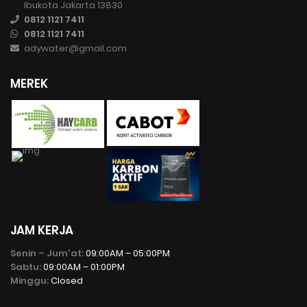
Ibukota Jakarta 13830
0812 1121 7411
0812 1121 7411
adywater@gmail.com
MEREK
JAM KERJA
Senin – Jum'at:
09:00AM – 05:00PM
Sabtu:
09:00AM – 01:00PM
Minggu:
Closed